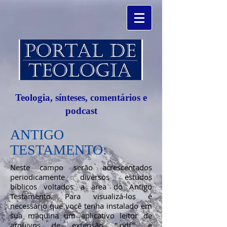
Teologia, sínteses, comentários e
podcast
ANTIGO
TESTAMENTO:
Neste campo serão acrescentados
periodicamente diversos estudos
bíblicos voltados a àrea do Antigo
Testamento. Para visualizá-los é
necessário que você tenha instalado em
sua máquina um aplicativo leitor de
arquivos de extensão ".pdf", e